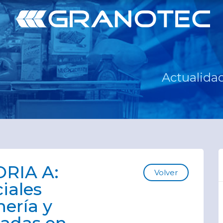
Actualidad
RIA A:
Volver
iales
nería y