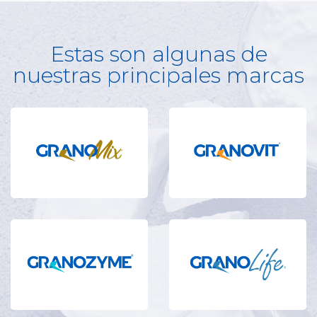
Estas son algunas de
nuestras principales marcas
Mejoradores y Bases para el
Fortificación de Alimentos y
Mercado Industrial
Bebidas con Vitaminas y
Minerales
Balance perfecto en
Mezclas de nutrientes
complejos enzimáticos para
enfocadas a la reducción de
mejorar los alimentos
ingredientes críticos