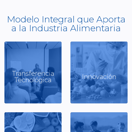
Modelo Integral que Aporta
a la Industria Alimentaria
Transferencia
Innovación
Capacitación
Investigación y Desarrollo
Tecnológica
Ver más
Ver más