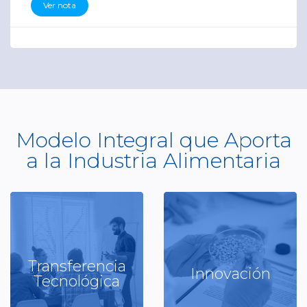
Ver nota
Modelo Integral que Aporta
a la Industria Alimentaria
Transferencia
Innovación
Capacitación
Investigación y Desarrollo
Tecnológica
Ver más
Ver más