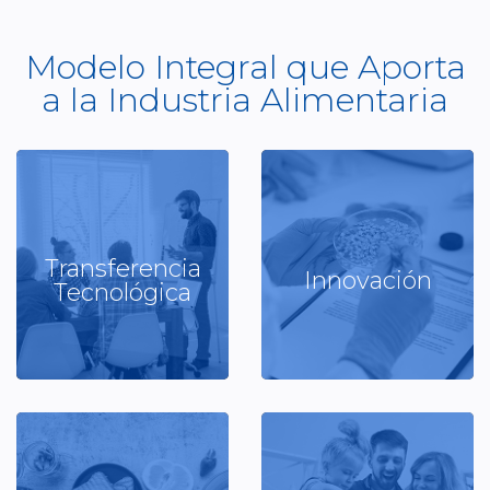
Modelo Integral que Aporta
a la Industria Alimentaria
Transferencia
Innovación
Capacitación
Investigación y Desarrollo
Tecnológica
Ver más
Ver más