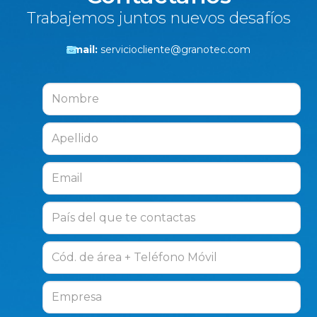
Trabajemos juntos nuevos desafíos
Email:
serviciocliente@granotec.com